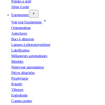
Pointes à polir
Strips à polir
Equipement
Voir tout Equipement
Omnipratique
Autoclaves
Bacs à ultrasons
Lampes à photopolymériser
Lubrification
Mélangeurs automatiques
Meubles
Nettoyage automatique
Pièces détachées
Prophylaxie
Rotatifs
Vibreurs
Endodontie
Contres angles