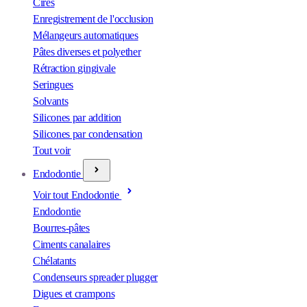
Cires
Enregistrement de l'occlusion
Mélangeurs automatiques
Pâtes diverses et polyether
Rétraction gingivale
Seringues
Solvants
Silicones par addition
Silicones par condensation
Tout voir
Endodontie
Voir tout Endodontie
Endodontie
Bourres-pâtes
Ciments canalaires
Chélatants
Condenseurs spreader plugger
Digues et crampons