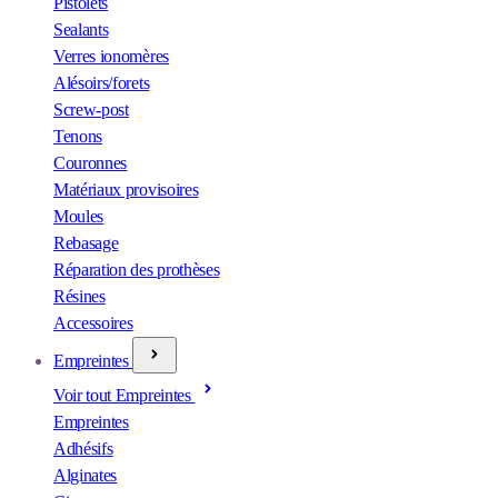
Pistolets
Sealants
Verres ionomères
Alésoirs/forets
Screw-post
Tenons
Couronnes
Matériaux provisoires
Moules
Rebasage
Réparation des prothèses
Résines
Accessoires
Empreintes
Voir tout Empreintes
Empreintes
Adhésifs
Alginates