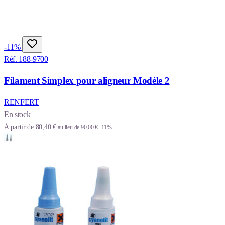
-11%
Réf. 188-9700
Filament Simplex pour aligneur Modèle 2
RENFERT
En stock
À partir de
80,40 €
au lieu de
90,00 €
-11%