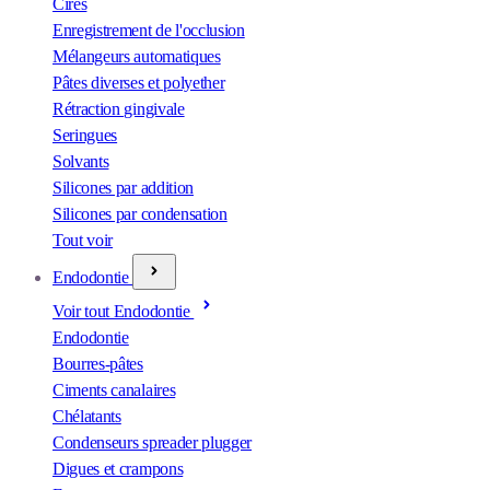
Cires
Enregistrement de l'occlusion
Mélangeurs automatiques
Pâtes diverses et polyether
Rétraction gingivale
Seringues
Solvants
Silicones par addition
Silicones par condensation
Tout voir
Endodontie
Voir tout Endodontie
Endodontie
Bourres-pâtes
Ciments canalaires
Chélatants
Condenseurs spreader plugger
Digues et crampons