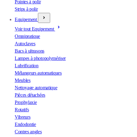
Pointes à polir
Strips à polir
Equipement
Voir tout Equipement
Omnipratique
Autoclaves
Bacs à ultrasons
Lampes à photopolymériser
Lubrification
Mélangeurs automatiques
Meubles
Nettoyage automatique
Pièces détachées
Prophylaxie
Rotatifs
Vibreurs
Endodontie
Contres angles