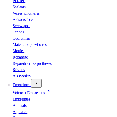
Pistolets
Sealants
Verres ionomères
Alésoirs/forets
Screw-post
Tenons
Couronnes
Matériaux provisoires
Moules
Rebasage
Réparation des prothèses
Résines
Accessoires
Empreintes
Voir tout Empreintes
Empreintes
Adhésifs
Alginates