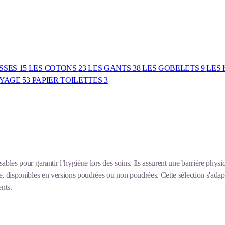
SSES
15
LES COTONS
23
LES GANTS
38
LES GOBELETS
9
LES 
UYAGE
53
PAPIER TOILETTES
3
ables pour garantir l’hygiène lors des soins. Ils assurent une barrière physiq
yle, disponibles en versions poudrées ou non poudrées. Cette sélection s'ad
nts.