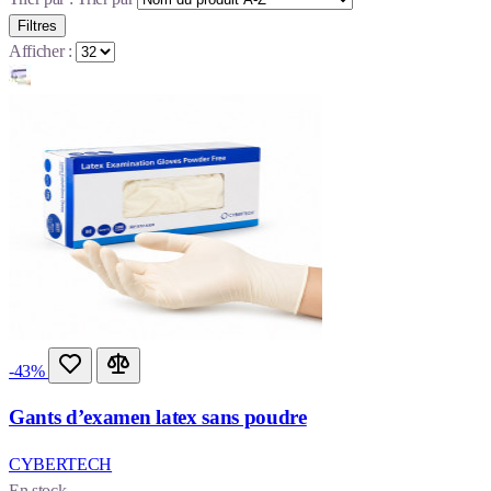
Filtres
Afficher :
-43%
Gants d’examen latex sans poudre
CYBERTECH
En stock