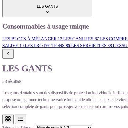
LES GANTS
Consommables à usage unique
LES BLOCS À MÉLANGER
12
LES CANULES
67
LES COMPRE
SALIVE
19
LES PROTECTIONS
86
LES SERVIETTES
38
L'ESS
LES GANTS
38
résultats
Les gants dentaires sont des dispositifs de protection individuelle indispens
propose une gamme technique variée incluant le nitrile, le latex et le vin
sélection complète de gants pour protéger vos mains tout comme vos patie
Trier par :
Trier par