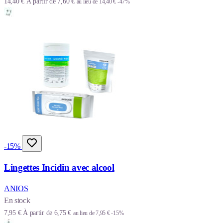
14,40 €
À partir de
7,60 €
au lieu de
14,40 €
-47%
-15%
Lingettes Incidin avec alcool
ANIOS
En stock
7,95 €
À partir de
6,75 €
au lieu de
7,95 €
-15%