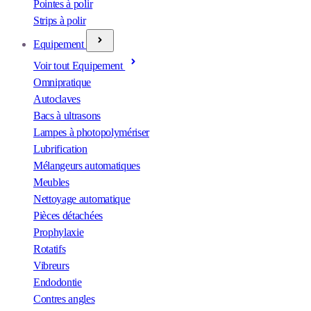
Pointes à polir
Strips à polir
Equipement
Voir tout Equipement
Omnipratique
Autoclaves
Bacs à ultrasons
Lampes à photopolymériser
Lubrification
Mélangeurs automatiques
Meubles
Nettoyage automatique
Pièces détachées
Prophylaxie
Rotatifs
Vibreurs
Endodontie
Contres angles