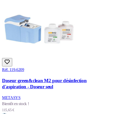
Réf. 119-6209
Doseur green&clean M2 pour désinfection
d'aspiration - Doseur seul
METASYS
Bientôt en stock !
115,65 €