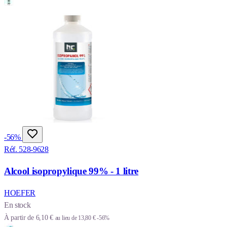
-56%
Réf. 528-9628
Alcool isopropylique 99% - 1 litre
HOEFER
En stock
À partir de
6,10 €
au lieu de
13,80 €
-56%