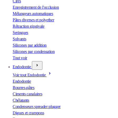
Cires
Enregistrement de l'occlusion
Mélangeurs automatiques
Pâtes diverses et polyether
Rétraction gingivale
Seringues
Solvants
Silicones par addition
Silicones par condensation
Tout voir
Endodontie
Voir tout Endodontie
Endodontie
Bourres-pâtes
Ciments canalaires
Chélatants
Condenseurs spreader plugger
Digues et crampons