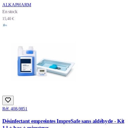
ALKAPHARM
En stock
15,40 €
Réf. 408-9851
Désinfectant empreintes ImpreSafe sans aldéhyde - Kit
1 l + bac + minuteur