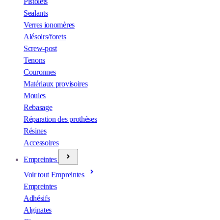
Pistolets
Sealants
Verres ionomères
Alésoirs/forets
Screw-post
Tenons
Couronnes
Matériaux provisoires
Moules
Rebasage
Réparation des prothèses
Résines
Accessoires
Empreintes
Voir tout Empreintes
Empreintes
Adhésifs
Alginates