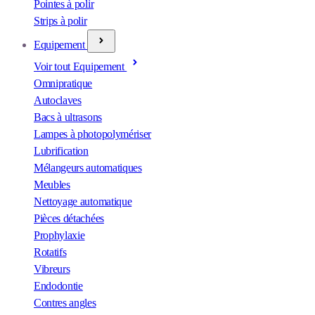
Pointes à polir
Strips à polir
Equipement
Voir tout Equipement
Omnipratique
Autoclaves
Bacs à ultrasons
Lampes à photopolymériser
Lubrification
Mélangeurs automatiques
Meubles
Nettoyage automatique
Pièces détachées
Prophylaxie
Rotatifs
Vibreurs
Endodontie
Contres angles