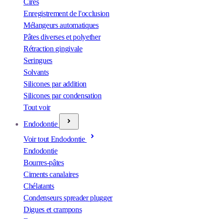
Cires
Enregistrement de l'occlusion
Mélangeurs automatiques
Pâtes diverses et polyether
Rétraction gingivale
Seringues
Solvants
Silicones par addition
Silicones par condensation
Tout voir
Endodontie
Voir tout Endodontie
Endodontie
Bourres-pâtes
Ciments canalaires
Chélatants
Condenseurs spreader plugger
Digues et crampons