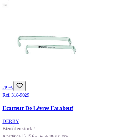
-19%
Réf. 318-9029
Ecarteur De Lèvres Farabeuf
DERBY
Bientôt en stock !
À partir de
15,15 €
au lieu de
18,60 €
-19%