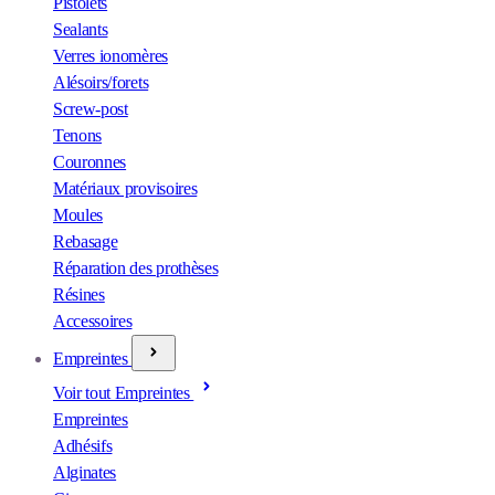
Pistolets
Sealants
Verres ionomères
Alésoirs/forets
Screw-post
Tenons
Couronnes
Matériaux provisoires
Moules
Rebasage
Réparation des prothèses
Résines
Accessoires
Empreintes
Voir tout Empreintes
Empreintes
Adhésifs
Alginates