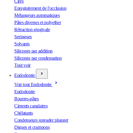
Cires
Enregistrement de l'occlusion
Mélangeurs automatiques
Pâtes diverses et polyether
Rétraction gingivale
Seringues
Solvants
Silicones par addition
Silicones par condensation
Tout voir
Endodontie
Voir tout Endodontie
Endodontie
Bourres-pâtes
Ciments canalaires
Chélatants
Condenseurs spreader plugger
Digues et crampons