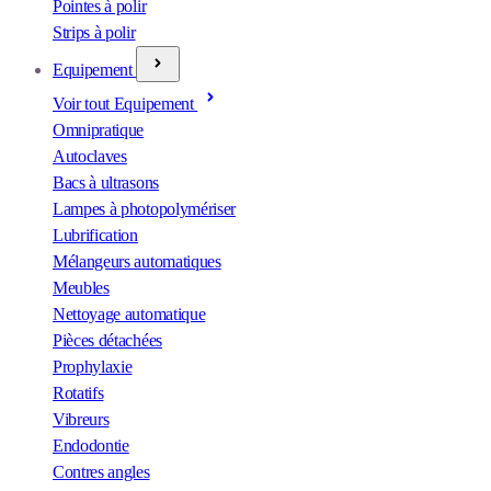
Pointes à polir
Strips à polir
Equipement
Voir tout Equipement
Omnipratique
Autoclaves
Bacs à ultrasons
Lampes à photopolymériser
Lubrification
Mélangeurs automatiques
Meubles
Nettoyage automatique
Pièces détachées
Prophylaxie
Rotatifs
Vibreurs
Endodontie
Contres angles