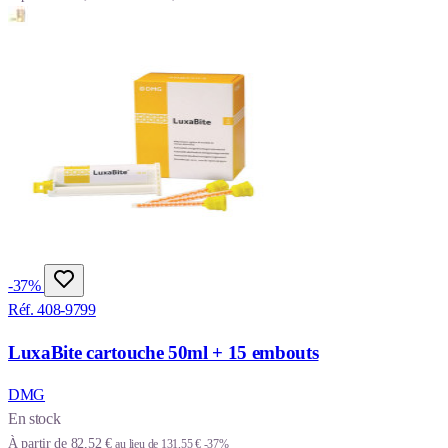
-37%
Réf. 408-9799
LuxaBite cartouche 50ml + 15 embouts
DMG
En stock
À partir de
82,52 €
au lieu de
131,55 €
-37%