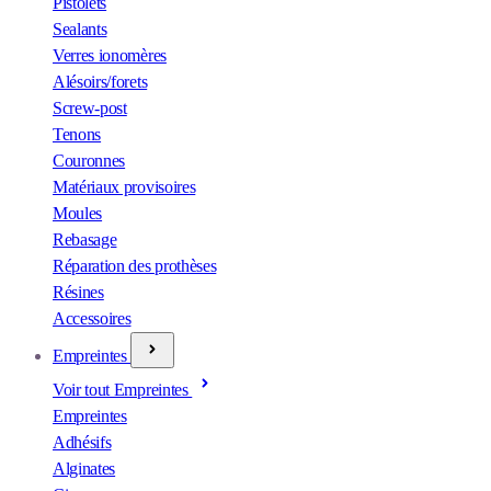
Pistolets
Sealants
Verres ionomères
Alésoirs/forets
Screw-post
Tenons
Couronnes
Matériaux provisoires
Moules
Rebasage
Réparation des prothèses
Résines
Accessoires
Empreintes
Voir tout Empreintes
Empreintes
Adhésifs
Alginates