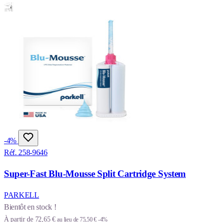
-4%
Réf. 258-9646
Super-Fast Blu-Mousse Split Cartridge System
PARKELL
Bientôt en stock !
À partir de
72,65 €
au lieu de
75,50 €
-4%