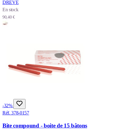
DREVE
En stock
90,40 €
-32%
Réf. 378-0157
Bite compound - boite de 15 bâtons