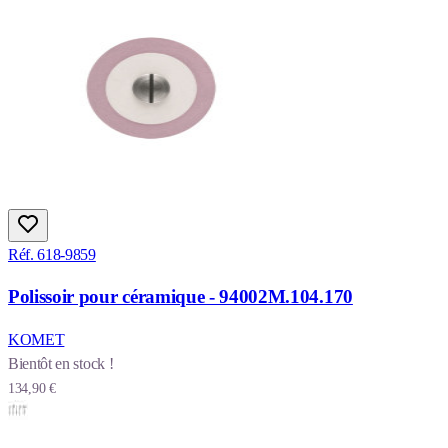
Réf. 618-9859
Polissoir pour céramique - 94002M.104.170
KOMET
Bientôt en stock !
134,90 €