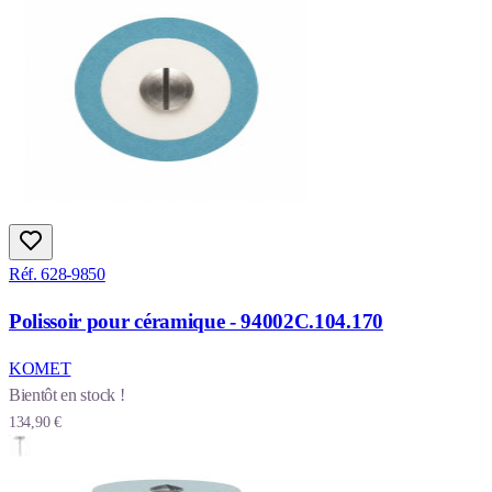
Réf. 628-9850
Polissoir pour céramique - 94002C.104.170
KOMET
Bientôt en stock !
134,90 €