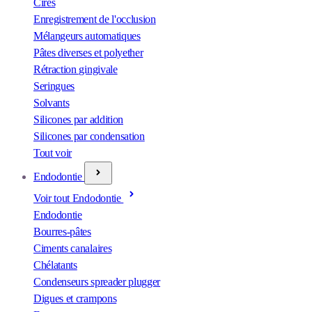
Cires
Enregistrement de l'occlusion
Mélangeurs automatiques
Pâtes diverses et polyether
Rétraction gingivale
Seringues
Solvants
Silicones par addition
Silicones par condensation
Tout voir
Endodontie
Voir tout Endodontie
Endodontie
Bourres-pâtes
Ciments canalaires
Chélatants
Condenseurs spreader plugger
Digues et crampons