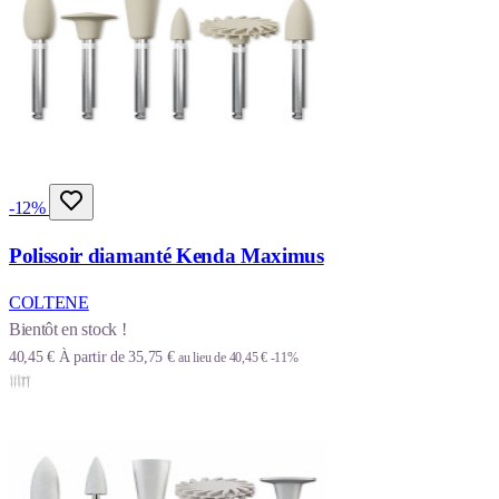
-12%
Polissoir diamanté Kenda Maximus
COLTENE
Bientôt en stock !
40,45 €
À partir de
35,75 €
au lieu de
40,45 €
-11%