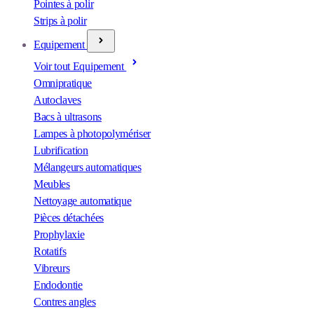
Pointes à polir
Strips à polir
Equipement
Voir tout Equipement
Omnipratique
Autoclaves
Bacs à ultrasons
Lampes à photopolymériser
Lubrification
Mélangeurs automatiques
Meubles
Nettoyage automatique
Pièces détachées
Prophylaxie
Rotatifs
Vibreurs
Endodontie
Contres angles