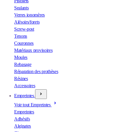
Pistolets
Sealants
Verres ionomères
Alésoirs/forets
Screw-post
Tenons
Couronnes
Matériaux provisoires
Moules
Rebasage
Réparation des prothèses
Résines
Accessoires
Empreintes
Voir tout Empreintes
Empreintes
Adhésifs
Alginates