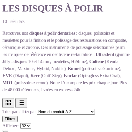
LES DISQUES À POLIR
101
résultats
Retrouvez nos
disques à polir dentaires
: disques, polissoirs et
meulettes pour la finition et le polissage des restaurations en composite,
céramique et zircone. Des instruments de polissage sélectionnés parmi
les marques de référence en dentisterie restauratrice :
Ultradent
(gamme
Jiffy - disques 10 et 14 mm, meulettes, HiShine),
Coltene
(Kenda
Deluxe, Maximus, Hybrid, Nobilis),
Komet
(polissoirs céramique),
EVE
(Diapol),
Kerr
(Opti1Step),
Ivoclar
(Optragloss Extra Oral),
MDT
(polissoirs zircone). Notre IA compare les prix chaque jour. Plus
de 48 000 références, livrées en express 24h.
Trier par :
Trier par
Filtres
Afficher :