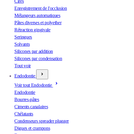
Cires
Enregistrement de l'occlusion
Mélangeurs automatiques
Pâtes diverses et polyether
Rétraction gingivale
Seringues
Solvants
Silicones par addition
Silicones par condensation
Tout voir
Endodontie
Voir tout Endodontie
Endodontie
Bourres-pâtes
Ciments canalaires
Chélatants
Condenseurs spreader plugger
Digues et crampons