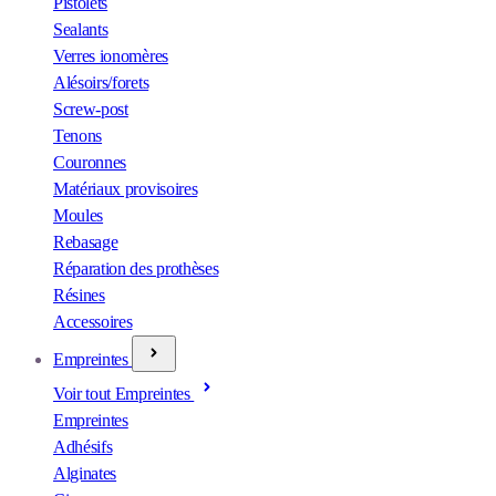
Pistolets
Sealants
Verres ionomères
Alésoirs/forets
Screw-post
Tenons
Couronnes
Matériaux provisoires
Moules
Rebasage
Réparation des prothèses
Résines
Accessoires
Empreintes
Voir tout Empreintes
Empreintes
Adhésifs
Alginates