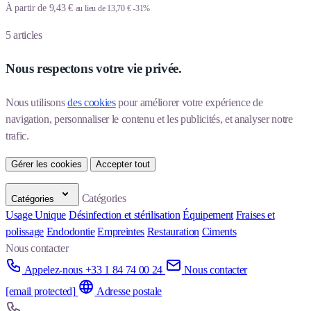
À partir de
9,43 €
au lieu de
13,70 €
-31%
5
articles
Nous respectons votre vie privée.
Nous utilisons 
des cookies
 pour améliorer votre expérience de 
navigation, personnaliser le contenu et les publicités, et analyser notre 
trafic.
Gérer les cookies
Accepter tout
Catégories
Catégories
Usage Unique
Désinfection et stérilisation
Équipement
Fraises et
polissage
Endodontie
Empreintes
Restauration
Ciments
Nous contacter
Appelez-nous +33 1 84 74 00 24
Nous contacter
[email protected]
Adresse postale