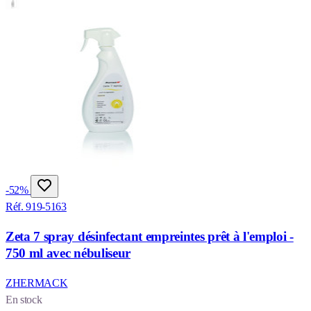
-52%
Réf. 919-5163
Zeta 7 spray désinfectant empreintes prêt à l'emploi -
750 ml avec nébuliseur
ZHERMACK
En stock