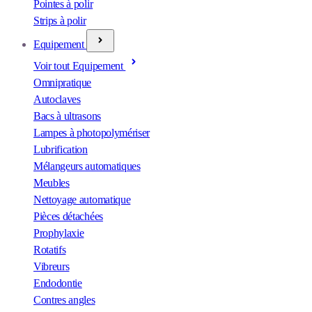
Pointes à polir
Strips à polir
Equipement
Voir tout Equipement
Omnipratique
Autoclaves
Bacs à ultrasons
Lampes à photopolymériser
Lubrification
Mélangeurs automatiques
Meubles
Nettoyage automatique
Pièces détachées
Prophylaxie
Rotatifs
Vibreurs
Endodontie
Contres angles