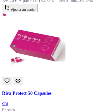
186,70 €
À partir de
132,72 €
au lieu de
186,70 €
-28%
Ajouter au panier
Riva Protect 50 Capsules
SDI
En stock