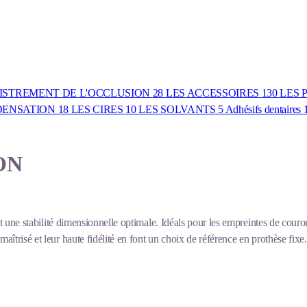
ISTREMENT DE L'OCCLUSION
28
LES ACCESSOIRES
130
LES 
NDENSATION
18
LES CIRES
10
LES SOLVANTS
5
Adhésifs dentaires
ON
et une stabilité dimensionnelle optimale. Idéals pour les empreintes de couron
îtrisé et leur haute fidélité en font un choix de référence en prothèse fixe.