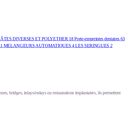
PÂTES DIVERSES ET POLYETHER
18
Porte-empreintes dentaires
63
11
MELANGEURS AUTOMATIQUES
4
LES SERINGUES
2
nes, bridges, inlays/onlays ou restaurations implantaires, ils permettent