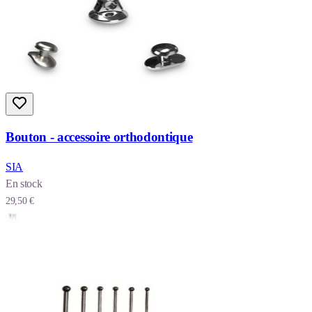
Bouton - accessoire orthodontique
SIA
En stock
29,50 €