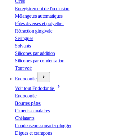
Cires
Enregistrement de l'occlusion
Mélangeurs automatiques
Pâtes diverses et polyether
Rétraction gingivale
Seringues
Solvants
Silicones par addition
Silicones par condensation
Tout voir
Endodontie
Voir tout Endodontie
Endodontie
Bourres-pâtes
Ciments canalaires
Chélatants
Condenseurs spreader plugger
Digues et crampons