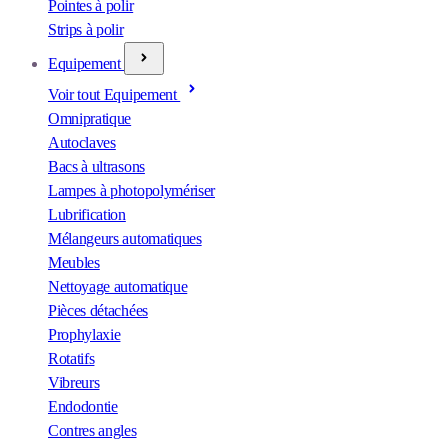
Pointes à polir
Strips à polir
Equipement
Voir tout Equipement
Omnipratique
Autoclaves
Bacs à ultrasons
Lampes à photopolymériser
Lubrification
Mélangeurs automatiques
Meubles
Nettoyage automatique
Pièces détachées
Prophylaxie
Rotatifs
Vibreurs
Endodontie
Contres angles