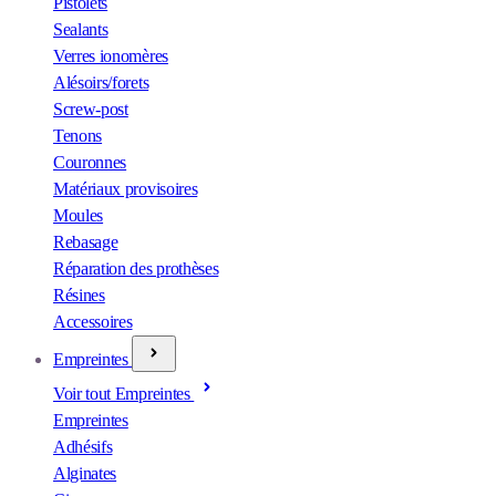
Pistolets
Sealants
Verres ionomères
Alésoirs/forets
Screw-post
Tenons
Couronnes
Matériaux provisoires
Moules
Rebasage
Réparation des prothèses
Résines
Accessoires
Empreintes
Voir tout Empreintes
Empreintes
Adhésifs
Alginates