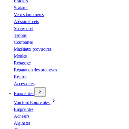
Pistolets
Sealants
Verres ionomères
Alésoirs/forets
Screw-post
Tenons
Couronnes
Matériaux provisoires
Moules
Rebasage
Réparation des prothèses
Résines
Accessoires
Empreintes
Voir tout Empreintes
Empreintes
Adhésifs
Alginates