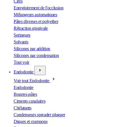
Cires
Enregistrement de l'occlusion
Mélangeurs automatiques
Pâtes diverses et polyether
Rétraction gingivale
Seringues
Solvants
Silicones par addition
Silicones par condensation
Tout voir
Endodontie
Voir tout Endodontie
Endodontie
Bourres-pâtes
Ciments canalaires
Chélatants
Condenseurs spreader plugger
Digues et crampons