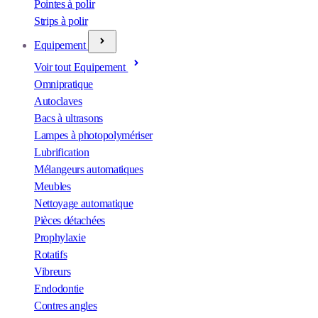
Pointes à polir
Strips à polir
Equipement
Voir tout Equipement
Omnipratique
Autoclaves
Bacs à ultrasons
Lampes à photopolymériser
Lubrification
Mélangeurs automatiques
Meubles
Nettoyage automatique
Pièces détachées
Prophylaxie
Rotatifs
Vibreurs
Endodontie
Contres angles