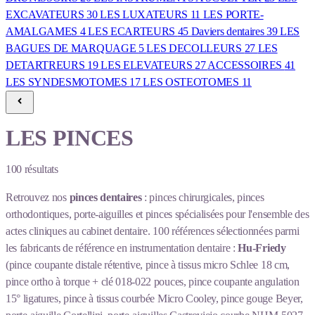
EXCAVATEURS
30
LES LUXATEURS
11
LES PORTE-
AMALGAMES
4
LES ECARTEURS
45
Daviers dentaires
39
LES
BAGUES DE MARQUAGE
5
LES DECOLLEURS
27
LES
DETARTREURS
19
LES ELEVATEURS
27
ACCESSOIRES
41
LES SYNDESMOTOMES
17
LES OSTEOTOMES
11
LES PINCES
100
résultats
Retrouvez nos
pinces dentaires
: pinces chirurgicales, pinces
orthodontiques, porte-aiguilles et pinces spécialisées pour l'ensemble des
actes cliniques au cabinet dentaire. 100 références sélectionnées parmi
les fabricants de référence en instrumentation dentaire :
Hu-Friedy
(pince coupante distale rétentive, pince à tissus micro Schlee 18 cm,
pince ortho à torque + clé 018-022 pouces, pince coupante angulation
15° ligatures, pince à tissus courbée Micro Cooley, pince gouge Beyer,