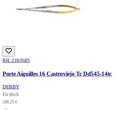
Réf. 218-9185
Porte Aiguilles 16 Castroviejo Tc Dd545-14tc
DERBY
En stock
208,25 €