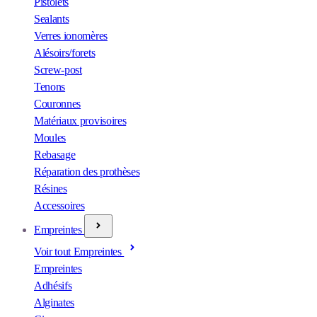
Pistolets
Sealants
Verres ionomères
Alésoirs/forets
Screw-post
Tenons
Couronnes
Matériaux provisoires
Moules
Rebasage
Réparation des prothèses
Résines
Accessoires
Empreintes
Voir tout Empreintes
Empreintes
Adhésifs
Alginates