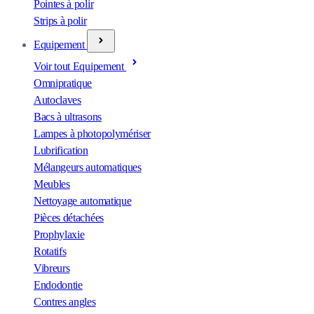
Pointes à polir
Strips à polir
Equipement
Voir tout Equipement
Omnipratique
Autoclaves
Bacs à ultrasons
Lampes à photopolymériser
Lubrification
Mélangeurs automatiques
Meubles
Nettoyage automatique
Pièces détachées
Prophylaxie
Rotatifs
Vibreurs
Endodontie
Contres angles