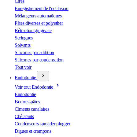
Cires
Enregistrement de l'occlusion
Mélangeurs automatiques
Pâtes diverses et polyether
Rétraction gingivale
Seringues
Solvants
Silicones par addition
Silicones par condensation
Tout voir
Endodontie
Voir tout Endodontie
Endodontie
Bourres-pâtes
Ciments canalaires
Chélatants
Condenseurs spreader plugger
Digues et crampons