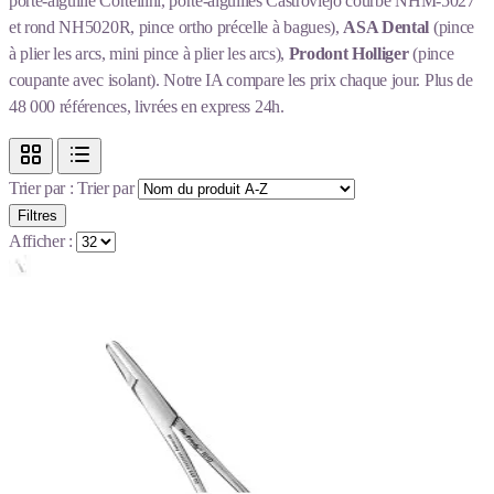
porte-aiguille Cortellini, porte-aiguilles Castroviejo courbe NHM-5027
et rond NH5020R, pince ortho précelle à bagues),
ASA Dental
(pince
à plier les arcs, mini pince à plier les arcs),
Prodont Holliger
(pince
coupante avec isolant). Notre IA compare les prix chaque jour. Plus de
48 000 références, livrées en express 24h.
Trier par :
Trier par
Filtres
Afficher :