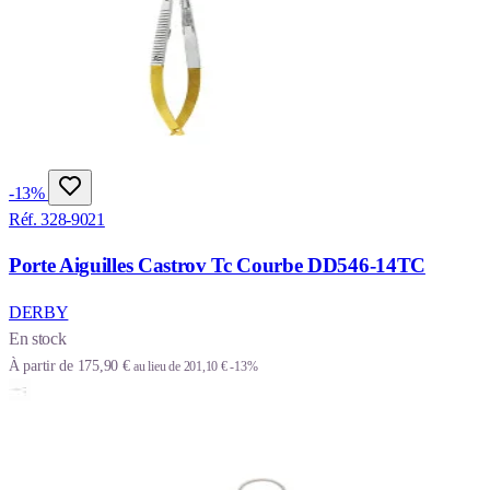
-13%
Réf. 328-9021
Porte Aiguilles Castrov Tc Courbe DD546-14TC
DERBY
En stock
À partir de
175,90 €
au lieu de
201,10 €
-13%