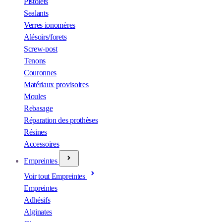
Pistolets
Sealants
Verres ionomères
Alésoirs/forets
Screw-post
Tenons
Couronnes
Matériaux provisoires
Moules
Rebasage
Réparation des prothèses
Résines
Accessoires
Empreintes
Voir tout Empreintes
Empreintes
Adhésifs
Alginates