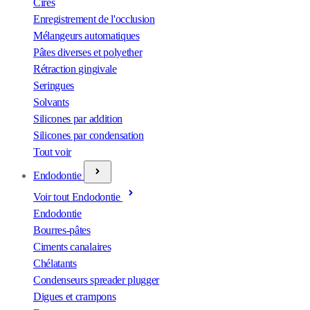
Cires
Enregistrement de l'occlusion
Mélangeurs automatiques
Pâtes diverses et polyether
Rétraction gingivale
Seringues
Solvants
Silicones par addition
Silicones par condensation
Tout voir
Endodontie
Voir tout Endodontie
Endodontie
Bourres-pâtes
Ciments canalaires
Chélatants
Condenseurs spreader plugger
Digues et crampons