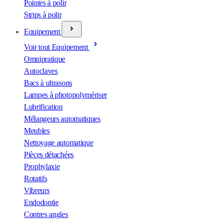
Pointes à polir
Strips à polir
Equipement
Voir tout Equipement
Omnipratique
Autoclaves
Bacs à ultrasons
Lampes à photopolymériser
Lubrification
Mélangeurs automatiques
Meubles
Nettoyage automatique
Pièces détachées
Prophylaxie
Rotatifs
Vibreurs
Endodontie
Contres angles