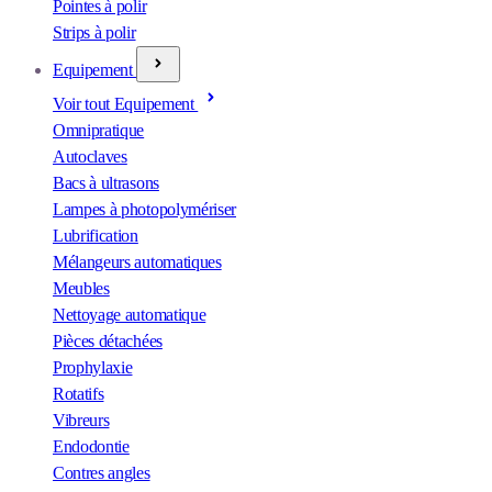
Pointes à polir
Strips à polir
Equipement
Voir tout Equipement
Omnipratique
Autoclaves
Bacs à ultrasons
Lampes à photopolymériser
Lubrification
Mélangeurs automatiques
Meubles
Nettoyage automatique
Pièces détachées
Prophylaxie
Rotatifs
Vibreurs
Endodontie
Contres angles