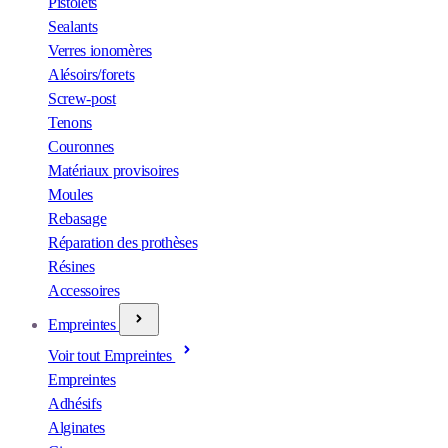
Pistolets
Sealants
Verres ionomères
Alésoirs/forets
Screw-post
Tenons
Couronnes
Matériaux provisoires
Moules
Rebasage
Réparation des prothèses
Résines
Accessoires
Empreintes
Voir tout Empreintes
Empreintes
Adhésifs
Alginates