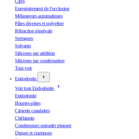
Cires
Enregistrement de l'occlusion
Mélangeurs automatiques
Pâtes diverses et polyether
Rétraction gingivale
Seringues
Solvants
Silicones par addition
Silicones par condensation
Tout voir
Endodontie
Voir tout Endodontie
Endodontie
Bourres-pâtes
Ciments canalaires
Chélatants
Condenseurs spreader plugger
Digues et crampons