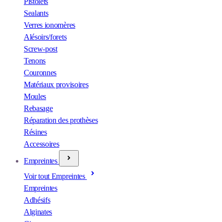
Pistolets
Sealants
Verres ionomères
Alésoirs/forets
Screw-post
Tenons
Couronnes
Matériaux provisoires
Moules
Rebasage
Réparation des prothèses
Résines
Accessoires
Empreintes
Voir tout Empreintes
Empreintes
Adhésifs
Alginates