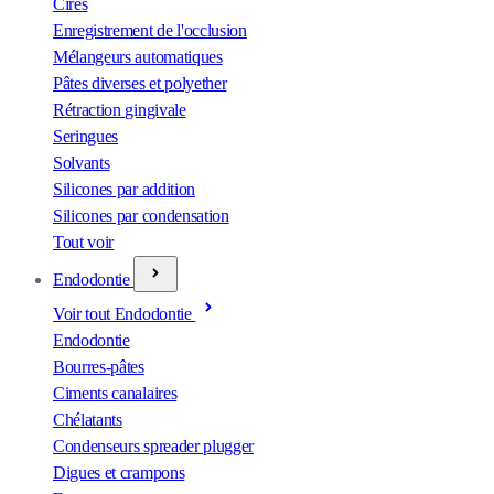
Cires
Enregistrement de l'occlusion
Mélangeurs automatiques
Pâtes diverses et polyether
Rétraction gingivale
Seringues
Solvants
Silicones par addition
Silicones par condensation
Tout voir
Endodontie
Voir tout Endodontie
Endodontie
Bourres-pâtes
Ciments canalaires
Chélatants
Condenseurs spreader plugger
Digues et crampons