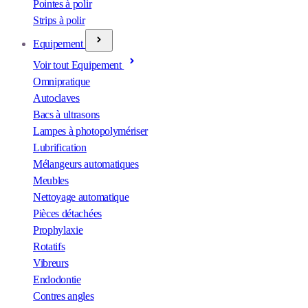
Pointes à polir
Strips à polir
Equipement
Voir tout Equipement
Omnipratique
Autoclaves
Bacs à ultrasons
Lampes à photopolymériser
Lubrification
Mélangeurs automatiques
Meubles
Nettoyage automatique
Pièces détachées
Prophylaxie
Rotatifs
Vibreurs
Endodontie
Contres angles