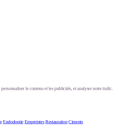
ersonnaliser le contenu et les publicités, et analyser notre trafic.
ge
Endodontie
Empreintes
Restauration
Ciments