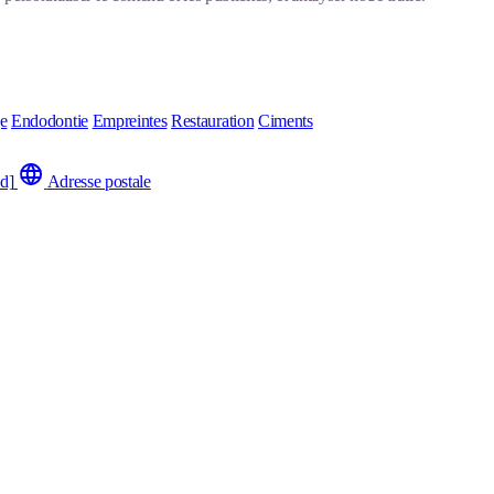
ge
Endodontie
Empreintes
Restauration
Ciments
ed]
Adresse postale