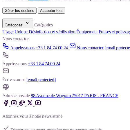
Gérer les cookies
Accepter tout
Catégories
Catégories
Usage Unique
Désinfection et stérilisation
Équipement
Fraises et polissa
Nous contacter
Appelez-nous +33 1 84 74 00 24
Nous contacter
[email protect
Appelez-nous
+33 1 84 74 00 24
Écrivez-nous
[email protected]
Adresse postale
88 Avenue de Wagram 75017 PARIS - FRANCE
Abonnez-vous à notre newsletter !
Découvrez en avant-première nos nouveaux produits