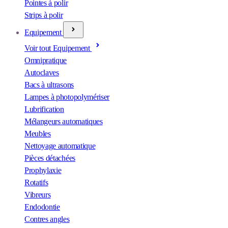
Pointes à polir
Strips à polir
Equipement
Voir tout Equipement
Omnipratique
Autoclaves
Bacs à ultrasons
Lampes à photopolymériser
Lubrification
Mélangeurs automatiques
Meubles
Nettoyage automatique
Pièces détachées
Prophylaxie
Rotatifs
Vibreurs
Endodontie
Contres angles