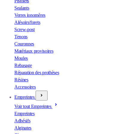
Pistolets
Sealants
Verres ionomères
Alésoirs/forets
Screw-post
Tenons
Couronnes
Matériaux provisoires
Moules
Rebasage
Réparation des prothèses
Résines
Accessoires
Empreintes
Voir tout Empreintes
Empreintes
Adhésifs
Alginates