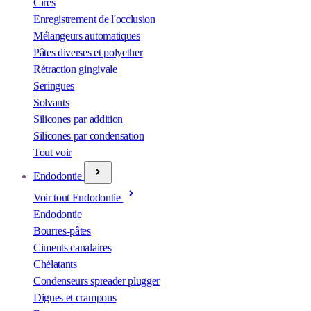
Cires
Enregistrement de l'occlusion
Mélangeurs automatiques
Pâtes diverses et polyether
Rétraction gingivale
Seringues
Solvants
Silicones par addition
Silicones par condensation
Tout voir
Endodontie
Voir tout Endodontie
Endodontie
Bourres-pâtes
Ciments canalaires
Chélatants
Condenseurs spreader plugger
Digues et crampons