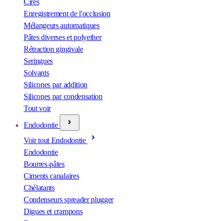
Cires
Enregistrement de l'occlusion
Mélangeurs automatiques
Pâtes diverses et polyether
Rétraction gingivale
Seringues
Solvants
Silicones par addition
Silicones par condensation
Tout voir
Endodontie
Voir tout Endodontie
Endodontie
Bourres-pâtes
Ciments canalaires
Chélatants
Condenseurs spreader plugger
Digues et crampons