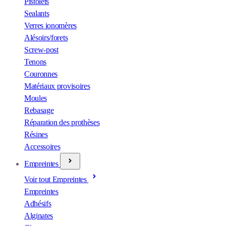
Pistolets
Sealants
Verres ionomères
Alésoirs/forets
Screw-post
Tenons
Couronnes
Matériaux provisoires
Moules
Rebasage
Réparation des prothèses
Résines
Accessoires
Empreintes
Voir tout Empreintes
Empreintes
Adhésifs
Alginates