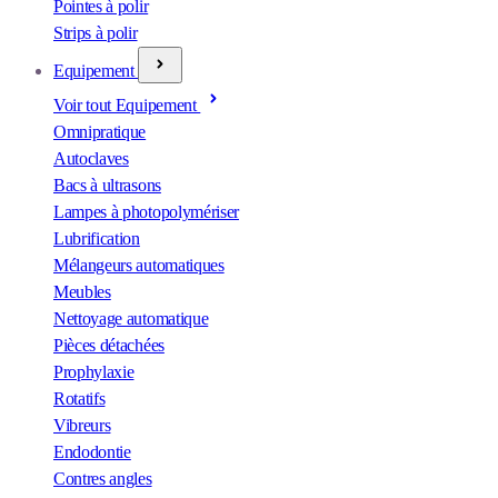
Pointes à polir
Strips à polir
Equipement
Voir tout Equipement
Omnipratique
Autoclaves
Bacs à ultrasons
Lampes à photopolymériser
Lubrification
Mélangeurs automatiques
Meubles
Nettoyage automatique
Pièces détachées
Prophylaxie
Rotatifs
Vibreurs
Endodontie
Contres angles