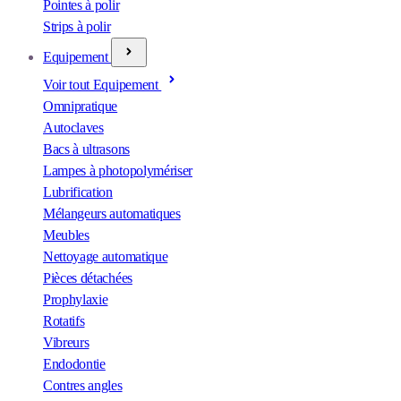
Pointes à polir
Strips à polir
Equipement
Voir tout Equipement
Omnipratique
Autoclaves
Bacs à ultrasons
Lampes à photopolymériser
Lubrification
Mélangeurs automatiques
Meubles
Nettoyage automatique
Pièces détachées
Prophylaxie
Rotatifs
Vibreurs
Endodontie
Contres angles