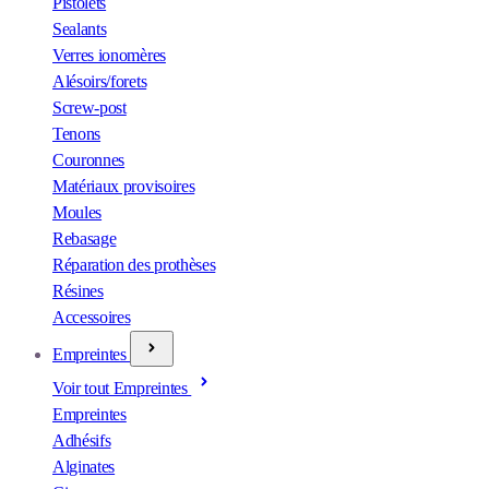
Pistolets
Sealants
Verres ionomères
Alésoirs/forets
Screw-post
Tenons
Couronnes
Matériaux provisoires
Moules
Rebasage
Réparation des prothèses
Résines
Accessoires
Empreintes
Voir tout Empreintes
Empreintes
Adhésifs
Alginates