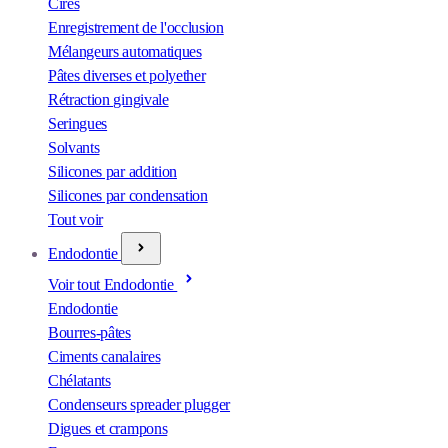
Cires
Enregistrement de l'occlusion
Mélangeurs automatiques
Pâtes diverses et polyether
Rétraction gingivale
Seringues
Solvants
Silicones par addition
Silicones par condensation
Tout voir
Endodontie
Voir tout Endodontie
Endodontie
Bourres-pâtes
Ciments canalaires
Chélatants
Condenseurs spreader plugger
Digues et crampons