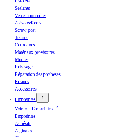
Pistolets
Sealants
Verres ionomères
Alésoirs/forets
Screw-post
Tenons
Couronnes
Matériaux provisoires
Moules
Rebasage
Réparation des prothèses
Résines
Accessoires
Empreintes
Voir tout Empreintes
Empreintes
Adhésifs
Alginates