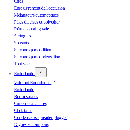
Cires
Enregistrement de l'occlusion
Mélangeurs automatiques
Pâtes diverses et polyether
Rétraction gingivale
Seringues
Solvants
Silicones par addition
Silicones par condensation
Tout voir
Endodontie
Voir tout Endodontie
Endodontie
Bourres-pâtes
Ciments canalaires
Chélatants
Condenseurs spreader plugger
Digues et crampons