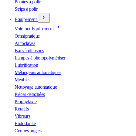
Pointes à polir
Strips à polir
Equipement
Voir tout Equipement
Omnipratique
Autoclaves
Bacs à ultrasons
Lampes à photopolymériser
Lubrification
Mélangeurs automatiques
Meubles
Nettoyage automatique
Pièces détachées
Prophylaxie
Rotatifs
Vibreurs
Endodontie
Contres angles