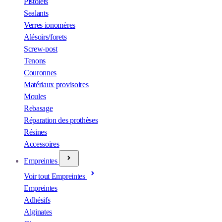
Pistolets
Sealants
Verres ionomères
Alésoirs/forets
Screw-post
Tenons
Couronnes
Matériaux provisoires
Moules
Rebasage
Réparation des prothèses
Résines
Accessoires
Empreintes
Voir tout Empreintes
Empreintes
Adhésifs
Alginates