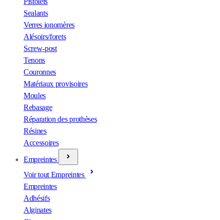
Pistolets
Sealants
Verres ionomères
Alésoirs/forets
Screw-post
Tenons
Couronnes
Matériaux provisoires
Moules
Rebasage
Réparation des prothèses
Résines
Accessoires
Empreintes
Voir tout Empreintes
Empreintes
Adhésifs
Alginates