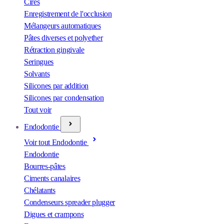
Cires
Enregistrement de l'occlusion
Mélangeurs automatiques
Pâtes diverses et polyether
Rétraction gingivale
Seringues
Solvants
Silicones par addition
Silicones par condensation
Tout voir
Endodontie
Voir tout Endodontie
Endodontie
Bourres-pâtes
Ciments canalaires
Chélatants
Condenseurs spreader plugger
Digues et crampons