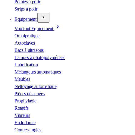
Pointes à polir
Strips à polir
Equipement
Voir tout Equipement
Omnipratique
Autoclaves
Bacs à ultrasons
Lampes à photopolymériser
Lubrification
Mélangeurs automatiques
Meubles
Nettoyage automatique
Pièces détachées
Prophylaxie
Rotatifs
Vibreurs
Endodontie
Contres angles