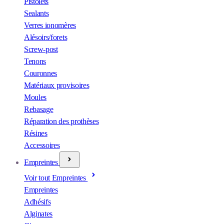
Pistolets
Sealants
Verres ionomères
Alésoirs/forets
Screw-post
Tenons
Couronnes
Matériaux provisoires
Moules
Rebasage
Réparation des prothèses
Résines
Accessoires
Empreintes
Voir tout Empreintes
Empreintes
Adhésifs
Alginates