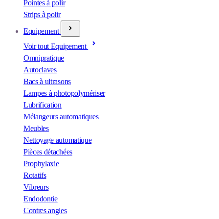
Pointes à polir
Strips à polir
Equipement
Voir tout Equipement
Omnipratique
Autoclaves
Bacs à ultrasons
Lampes à photopolymériser
Lubrification
Mélangeurs automatiques
Meubles
Nettoyage automatique
Pièces détachées
Prophylaxie
Rotatifs
Vibreurs
Endodontie
Contres angles