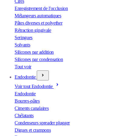
Cires
Enregistrement de l'occlusion
Mélangeurs automatiques
Pâtes diverses et polyether
Rétraction gingivale
Seringues
Solvants
Silicones par addition
Silicones par condensation
Tout voir
Endodontie
Voir tout Endodontie
Endodontie
Bourres-pâtes
Ciments canalaires
Chélatants
Condenseurs spreader plugger
Digues et crampons