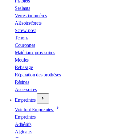
Pistolets
Sealants
Verres ionomères
Alésoirs/forets
Screw-post
Tenons
Couronnes
Matériaux provisoires
Moules
Rebasage
Réparation des prothèses
Résines
Accessoires
Empreintes
Voir tout Empreintes
Empreintes
Adhésifs
Alginates