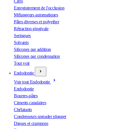
Cires
Enregistrement de l'occlusion
Mélangeurs automatiques
Pâtes diverses et polyether
Rétraction gingivale
Seringues
Solvants
Silicones par addition
Silicones par condensation
Tout voir
Endodontie
Voir tout Endodontie
Endodontie
Bourres-pâtes
Ciments canalaires
Chélatants
Condenseurs spreader plugger
Digues et crampons