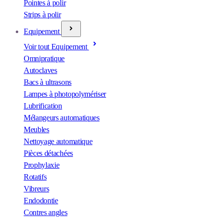
Pointes à polir
Strips à polir
Equipement
Voir tout Equipement
Omnipratique
Autoclaves
Bacs à ultrasons
Lampes à photopolymériser
Lubrification
Mélangeurs automatiques
Meubles
Nettoyage automatique
Pièces détachées
Prophylaxie
Rotatifs
Vibreurs
Endodontie
Contres angles