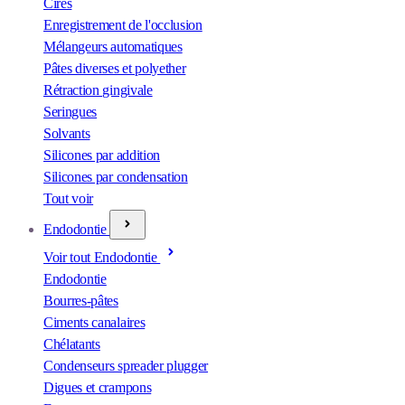
Cires
Enregistrement de l'occlusion
Mélangeurs automatiques
Pâtes diverses et polyether
Rétraction gingivale
Seringues
Solvants
Silicones par addition
Silicones par condensation
Tout voir
Endodontie
Voir tout Endodontie
Endodontie
Bourres-pâtes
Ciments canalaires
Chélatants
Condenseurs spreader plugger
Digues et crampons