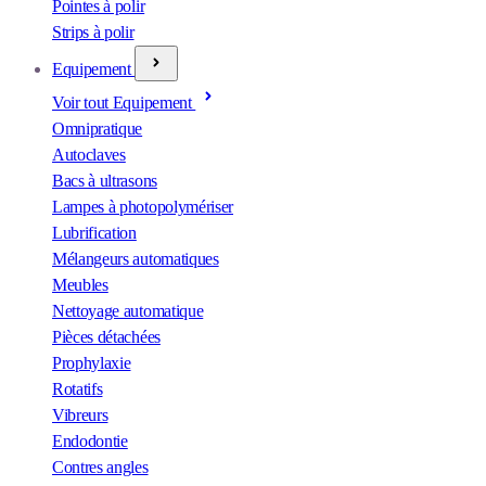
Pointes à polir
Strips à polir
Equipement
Voir tout Equipement
Omnipratique
Autoclaves
Bacs à ultrasons
Lampes à photopolymériser
Lubrification
Mélangeurs automatiques
Meubles
Nettoyage automatique
Pièces détachées
Prophylaxie
Rotatifs
Vibreurs
Endodontie
Contres angles