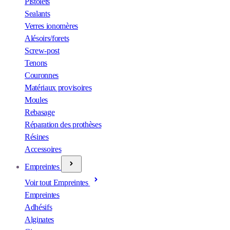
Pistolets
Sealants
Verres ionomères
Alésoirs/forets
Screw-post
Tenons
Couronnes
Matériaux provisoires
Moules
Rebasage
Réparation des prothèses
Résines
Accessoires
Empreintes
Voir tout Empreintes
Empreintes
Adhésifs
Alginates