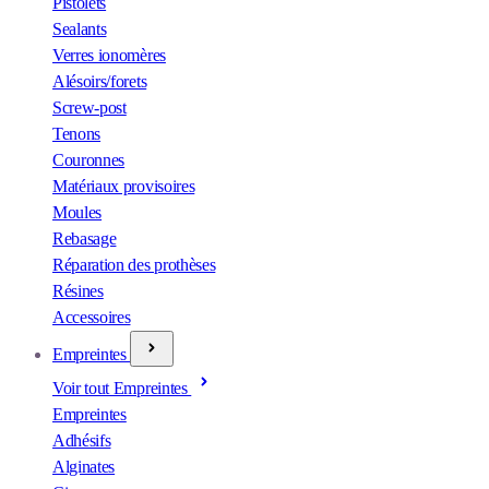
Pistolets
Sealants
Verres ionomères
Alésoirs/forets
Screw-post
Tenons
Couronnes
Matériaux provisoires
Moules
Rebasage
Réparation des prothèses
Résines
Accessoires
Empreintes
Voir tout Empreintes
Empreintes
Adhésifs
Alginates