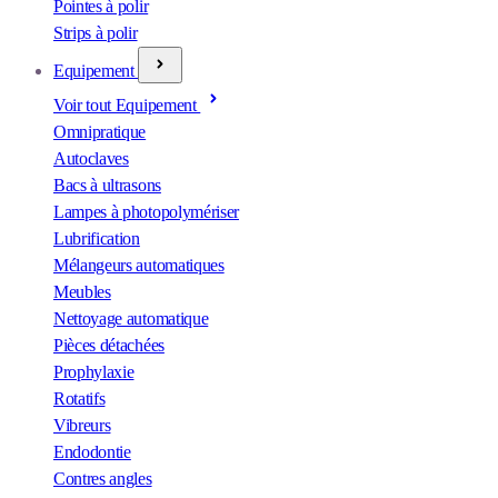
Pointes à polir
Strips à polir
Equipement
Voir tout Equipement
Omnipratique
Autoclaves
Bacs à ultrasons
Lampes à photopolymériser
Lubrification
Mélangeurs automatiques
Meubles
Nettoyage automatique
Pièces détachées
Prophylaxie
Rotatifs
Vibreurs
Endodontie
Contres angles