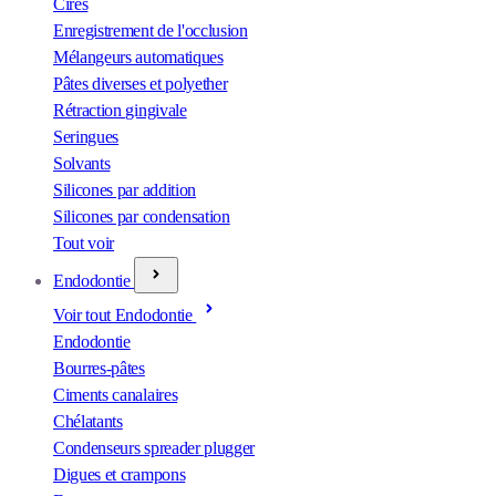
Cires
Enregistrement de l'occlusion
Mélangeurs automatiques
Pâtes diverses et polyether
Rétraction gingivale
Seringues
Solvants
Silicones par addition
Silicones par condensation
Tout voir
Endodontie
Voir tout Endodontie
Endodontie
Bourres-pâtes
Ciments canalaires
Chélatants
Condenseurs spreader plugger
Digues et crampons