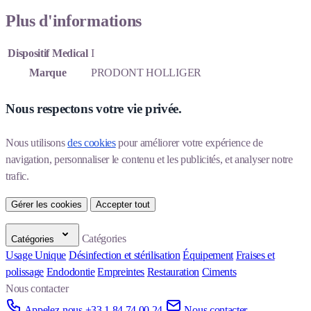
Plus d'informations
Dispositif Medical
I
Marque
PRODONT HOLLIGER
Nous respectons votre vie privée.
Nous utilisons 
des cookies
 pour améliorer votre expérience de 
navigation, personnaliser le contenu et les publicités, et analyser notre 
trafic.
Gérer les cookies
Accepter tout
Catégories
Catégories
Usage Unique
Désinfection et stérilisation
Équipement
Fraises et
polissage
Endodontie
Empreintes
Restauration
Ciments
Nous contacter
Appelez-nous +33 1 84 74 00 24
Nous contacter