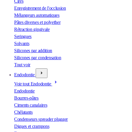
Cires
Enregistrement de l'occlusion
Mélangeurs automatiques
Pâtes diverses et polyether
Rétraction gingivale
Seringues
Solvants
Silicones par addition
Silicones par condensation
Tout voir
Endodontie
Voir tout Endodontie
Endodontie
Bourres-pâtes
Ciments canalaires
Chélatants
Condenseurs spreader plugger
Digues et crampons