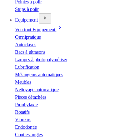
Pointes à polir
Strips à polir
Equipement
Voir tout Equipement
Omnipratique
Autoclaves
Bacs à ultrasons
Lampes à photopolymériser
Lubrification
Mélangeurs automatiques
Meubles
Nettoyage automatique
Pièces détachées
Prophylaxie
Rotatifs
Vibreurs
Endodontie
Contres angles