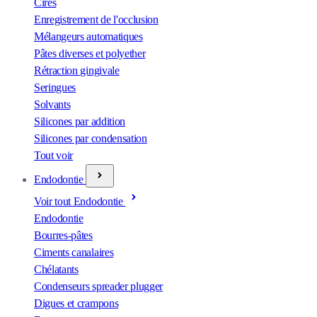
Cires
Enregistrement de l'occlusion
Mélangeurs automatiques
Pâtes diverses et polyether
Rétraction gingivale
Seringues
Solvants
Silicones par addition
Silicones par condensation
Tout voir
Endodontie
Voir tout Endodontie
Endodontie
Bourres-pâtes
Ciments canalaires
Chélatants
Condenseurs spreader plugger
Digues et crampons