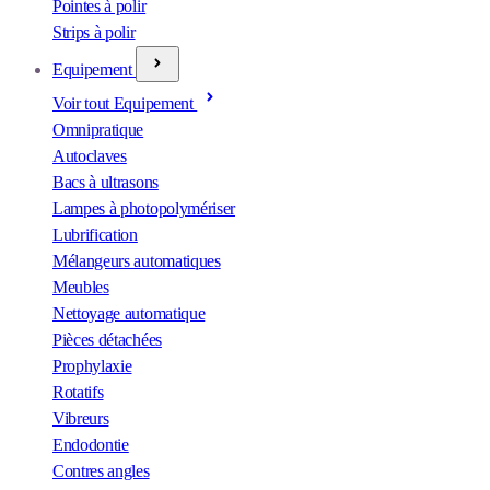
Pointes à polir
Strips à polir
Equipement
Voir tout Equipement
Omnipratique
Autoclaves
Bacs à ultrasons
Lampes à photopolymériser
Lubrification
Mélangeurs automatiques
Meubles
Nettoyage automatique
Pièces détachées
Prophylaxie
Rotatifs
Vibreurs
Endodontie
Contres angles