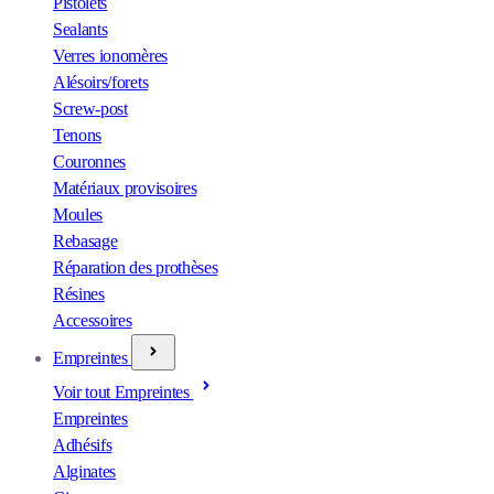
Pistolets
Sealants
Verres ionomères
Alésoirs/forets
Screw-post
Tenons
Couronnes
Matériaux provisoires
Moules
Rebasage
Réparation des prothèses
Résines
Accessoires
Empreintes
Voir tout Empreintes
Empreintes
Adhésifs
Alginates