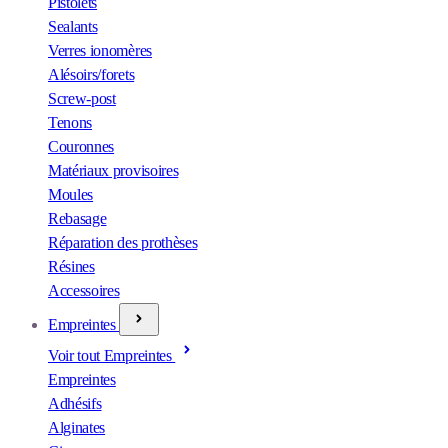
Pistolets
Sealants
Verres ionomères
Alésoirs/forets
Screw-post
Tenons
Couronnes
Matériaux provisoires
Moules
Rebasage
Réparation des prothèses
Résines
Accessoires
Empreintes
Voir tout Empreintes
Empreintes
Adhésifs
Alginates