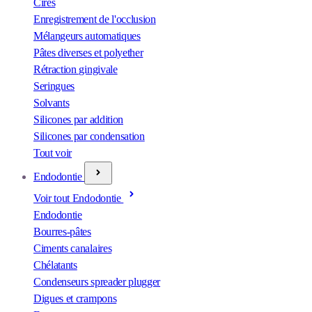
Cires
Enregistrement de l'occlusion
Mélangeurs automatiques
Pâtes diverses et polyether
Rétraction gingivale
Seringues
Solvants
Silicones par addition
Silicones par condensation
Tout voir
Endodontie
Voir tout Endodontie
Endodontie
Bourres-pâtes
Ciments canalaires
Chélatants
Condenseurs spreader plugger
Digues et crampons