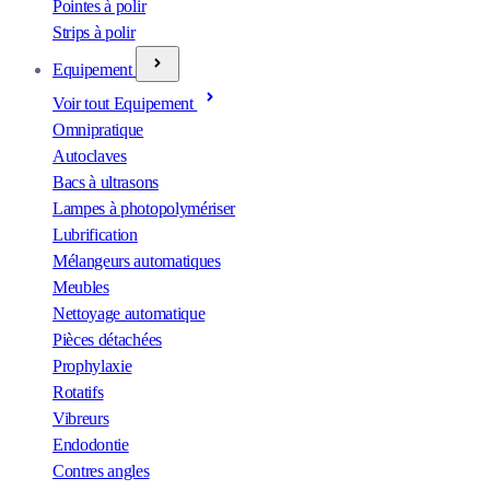
Pointes à polir
Strips à polir
Equipement
Voir tout Equipement
Omnipratique
Autoclaves
Bacs à ultrasons
Lampes à photopolymériser
Lubrification
Mélangeurs automatiques
Meubles
Nettoyage automatique
Pièces détachées
Prophylaxie
Rotatifs
Vibreurs
Endodontie
Contres angles