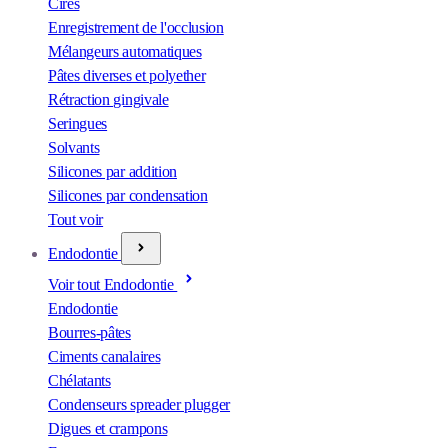
Cires
Enregistrement de l'occlusion
Mélangeurs automatiques
Pâtes diverses et polyether
Rétraction gingivale
Seringues
Solvants
Silicones par addition
Silicones par condensation
Tout voir
Endodontie
Voir tout Endodontie
Endodontie
Bourres-pâtes
Ciments canalaires
Chélatants
Condenseurs spreader plugger
Digues et crampons