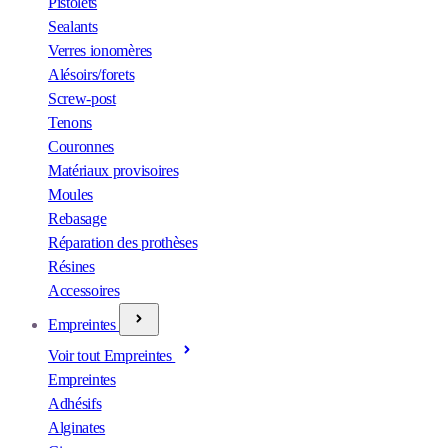
Pistolets
Sealants
Verres ionomères
Alésoirs/forets
Screw-post
Tenons
Couronnes
Matériaux provisoires
Moules
Rebasage
Réparation des prothèses
Résines
Accessoires
Empreintes
Voir tout Empreintes
Empreintes
Adhésifs
Alginates