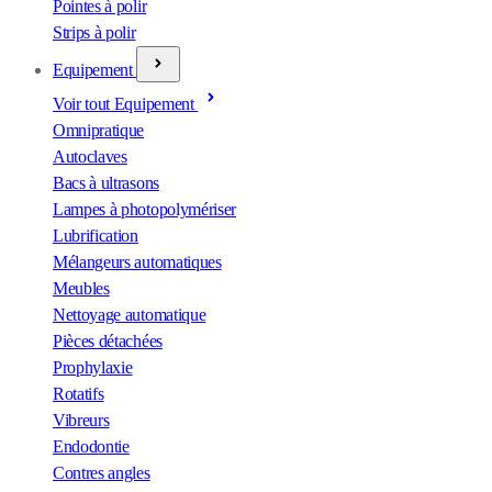
Pointes à polir
Strips à polir
Equipement
Voir tout Equipement
Omnipratique
Autoclaves
Bacs à ultrasons
Lampes à photopolymériser
Lubrification
Mélangeurs automatiques
Meubles
Nettoyage automatique
Pièces détachées
Prophylaxie
Rotatifs
Vibreurs
Endodontie
Contres angles