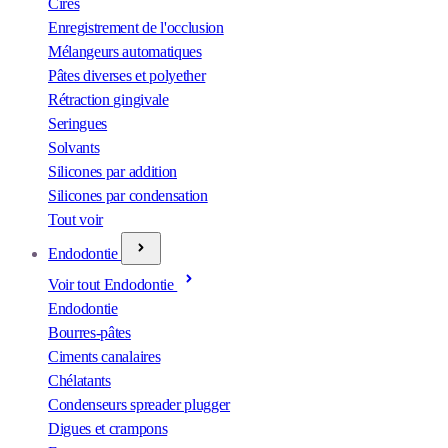
Cires
Enregistrement de l'occlusion
Mélangeurs automatiques
Pâtes diverses et polyether
Rétraction gingivale
Seringues
Solvants
Silicones par addition
Silicones par condensation
Tout voir
Endodontie
Voir tout Endodontie
Endodontie
Bourres-pâtes
Ciments canalaires
Chélatants
Condenseurs spreader plugger
Digues et crampons