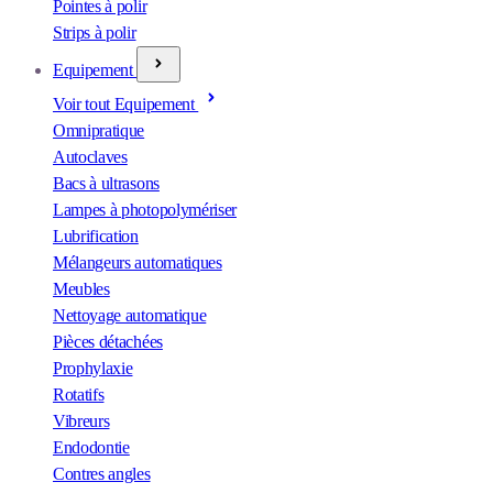
Pointes à polir
Strips à polir
Equipement
Voir tout Equipement
Omnipratique
Autoclaves
Bacs à ultrasons
Lampes à photopolymériser
Lubrification
Mélangeurs automatiques
Meubles
Nettoyage automatique
Pièces détachées
Prophylaxie
Rotatifs
Vibreurs
Endodontie
Contres angles