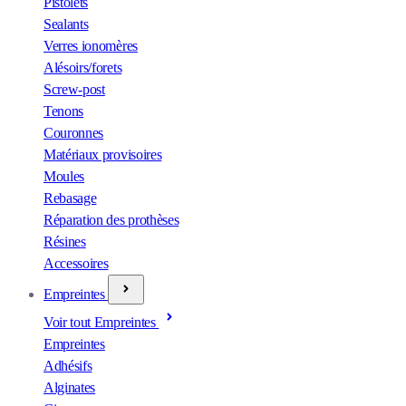
Pistolets
Sealants
Verres ionomères
Alésoirs/forets
Screw-post
Tenons
Couronnes
Matériaux provisoires
Moules
Rebasage
Réparation des prothèses
Résines
Accessoires
Empreintes
Voir tout Empreintes
Empreintes
Adhésifs
Alginates