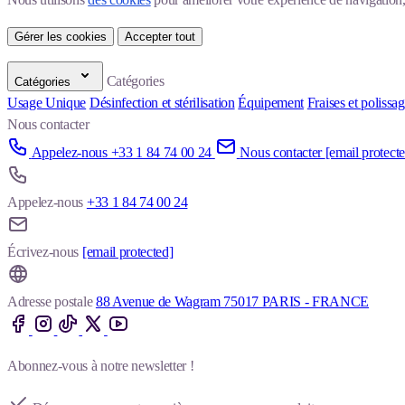
Gérer les cookies
Accepter tout
Catégories
Catégories
Usage Unique
Désinfection et stérilisation
Équipement
Fraises et polissa
Nous contacter
Appelez-nous +33 1 84 74 00 24
Nous contacter
[email protect
Appelez-nous
+33 1 84 74 00 24
Écrivez-nous
[email protected]
Adresse postale
88 Avenue de Wagram 75017 PARIS - FRANCE
Abonnez-vous à notre newsletter !