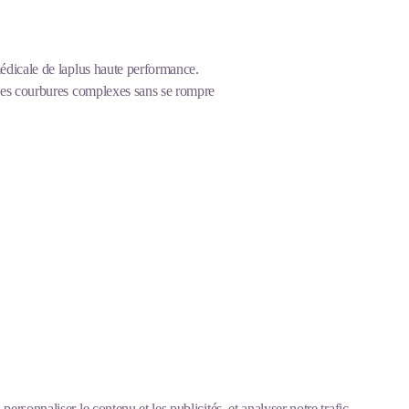
médicale de laplus haute performance.
t des courbures complexes sans se rompre
ersonnaliser le contenu et les publicités, et analyser notre trafic.