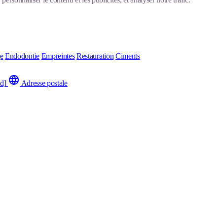
ge
Endodontie
Empreintes
Restauration
Ciments
ed]
Adresse postale