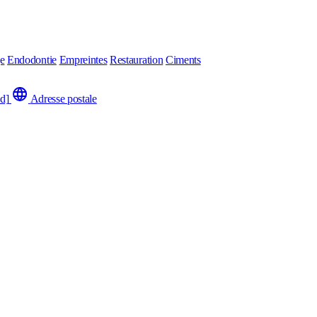
ge
Endodontie
Empreintes
Restauration
Ciments
ed]
Adresse postale