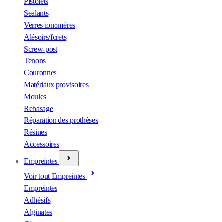
Pistolets
Sealants
Verres ionomères
Alésoirs/forets
Screw-post
Tenons
Couronnes
Matériaux provisoires
Moules
Rebasage
Réparation des prothèses
Résines
Accessoires
Empreintes
Voir tout Empreintes
Empreintes
Adhésifs
Alginates