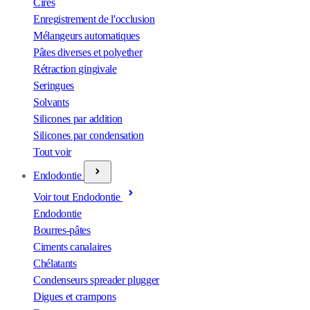
Cires
Enregistrement de l'occlusion
Mélangeurs automatiques
Pâtes diverses et polyether
Rétraction gingivale
Seringues
Solvants
Silicones par addition
Silicones par condensation
Tout voir
Endodontie
Voir tout Endodontie
Endodontie
Bourres-pâtes
Ciments canalaires
Chélatants
Condenseurs spreader plugger
Digues et crampons