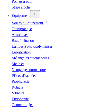
Pointes à polir
Strips à polir
Equipement
Voir tout Equipement
Omnipratique
Autoclaves
Bacs à ultrasons
Lampes à photopolymériser
Lubrification
Mélangeurs automatiques
Meubles
Nettoyage automatique
Pièces détachées
Prophylaxie
Rotatifs
Vibreurs
Endodontie
Contres angles