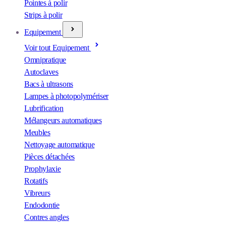
Pointes à polir
Strips à polir
Equipement
Voir tout Equipement
Omnipratique
Autoclaves
Bacs à ultrasons
Lampes à photopolymériser
Lubrification
Mélangeurs automatiques
Meubles
Nettoyage automatique
Pièces détachées
Prophylaxie
Rotatifs
Vibreurs
Endodontie
Contres angles