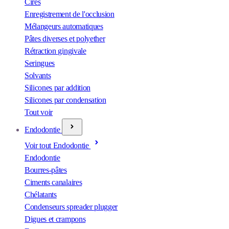
Cires
Enregistrement de l'occlusion
Mélangeurs automatiques
Pâtes diverses et polyether
Rétraction gingivale
Seringues
Solvants
Silicones par addition
Silicones par condensation
Tout voir
Endodontie
Voir tout Endodontie
Endodontie
Bourres-pâtes
Ciments canalaires
Chélatants
Condenseurs spreader plugger
Digues et crampons