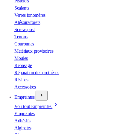
Pistolets
Sealants
Verres ionomères
Alésoirs/forets
Screw-post
Tenons
Couronnes
Matériaux provisoires
Moules
Rebasage
Réparation des prothèses
Résines
Accessoires
Empreintes
Voir tout Empreintes
Empreintes
Adhésifs
Alginates